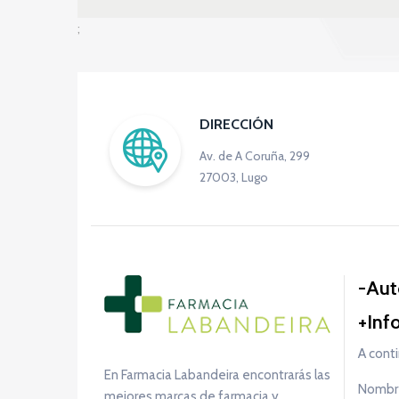
;
DIRECCIÓN
Av. de A Coruña, 299
27003, Lugo
Aut
Inf
A conti
En Farmacia Labandeira encontrarás las
Nombre
mejores marcas de farmacia y