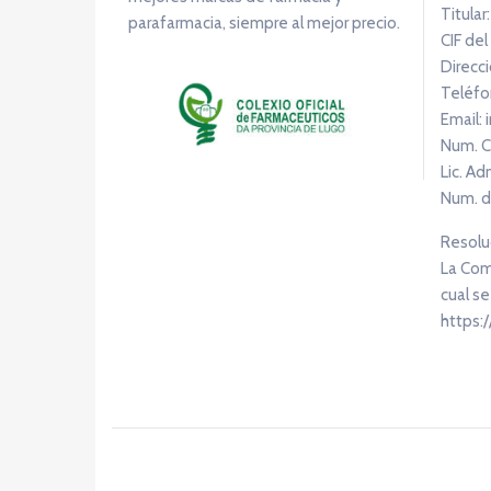
Titular
parafarmacia, siempre al mejor precio.
CIF del
Direcci
Teléfo
Email:
Num. C
Lic. Ad
Num. d
Resoluc
La Comi
cual se
https: