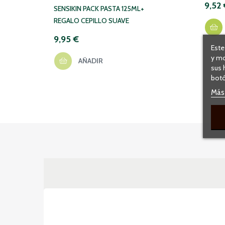
9,52 
SENSIKIN PACK PASTA 125ML+
REGALO CEPILLO SUAVE
9,95 €
Este
y mo
AÑADIR
sus 
botó
Más