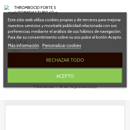
Este sitio web utiliza cookies propias y de terceros para mejorar
THROMBOCID FORTE 5
nuestros servicios y mostrarle publicidad relacionada con sus
preferencias mediante el análisis de sus hábitos de navegación.
Mg/g POMADA 1 TUBO
Para dar su consentimiento sobre su uso pulse el botón Acepto.
60 G
10,76 €
Más información
Personalizar cookies
AÑADIR
RECHAZAR TODO
ACEPTO
Mostrando 1-16 de 16 producto(s)