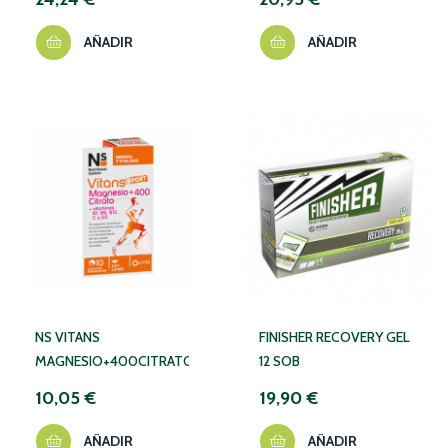
AÑADIR
AÑADIR
NS VITANS
FINISHER RECOVERY GEL
MAGNESIO+400CITRATO
12 SOB
10,05 €
19,90 €
AÑADIR
AÑADIR