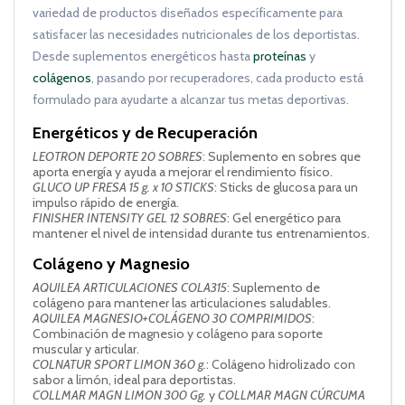
variedad de productos diseñados específicamente para
satisfacer las necesidades nutricionales de los deportistas.
Desde suplementos energéticos hasta
proteínas
y
colágenos
, pasando por recuperadores, cada producto está
formulado para ayudarte a alcanzar tus metas deportivas.
Energéticos y de Recuperación
LEOTRON DEPORTE 20 SOBRES
: Suplemento en sobres que
aporta energía y ayuda a mejorar el rendimiento físico.
GLUCO UP FRESA 15 g. x 10 STICKS
: Sticks de glucosa para un
impulso rápido de energía.
FINISHER INTENSITY GEL 12 SOBRES
: Gel energético para
mantener el nivel de intensidad durante tus entrenamientos.
Colágeno y Magnesio
AQUILEA ARTICULACIONES COLA315
: Suplemento de
colágeno para mantener las articulaciones saludables.
AQUILEA MAGNESIO+COLÁGENO 30 COMPRIMIDOS
:
Combinación de magnesio y colágeno para soporte
muscular y articular.
COLNATUR SPORT LIMON 360 g.
: Colágeno hidrolizado con
sabor a limón, ideal para deportistas.
COLLMAR MAGN LIMON 300 Gg.
y
COLLMAR MAGN CÚRCUMA