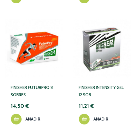
FINISHER FUTURPRO 8
FINISHER INTENSITY GEL
SOBRES
12 SOB
14,50 €
11,21 €
AÑADIR
AÑADIR