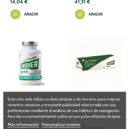
14,04 €
41,31 €
AÑADIR
AÑADIR
Este sitio web utiliza cookies propias y de terceros para mejorar
FINISHER SALES MINERAL
FINISHER CONDROSTOP
nuestros servicios y mostrarle publicidad relacionada con sus
60 CAPS
TOP 100ML
preferencias mediante el análisis de sus hábitos de navegación.
13,35 €
12,54 €
Para dar su consentimiento sobre su uso pulse el botón Acepto.
Más información
Personalizar cookies