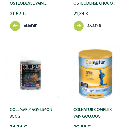
OSTEODENSE VAINI
OSTEODENSE CHOCO
255G
288G
21,87 €
21,34 €
AÑADIR
AÑADIR
COLLMAR MAGN LIMON
COLNATUR COMPLEX
300G
VAIN GOU330G
24,24 €
20,95 €