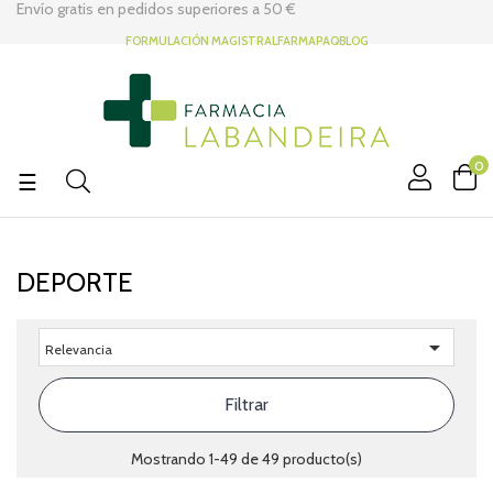
Envío gratis en pedidos superiores a
50 €
FORMULACIÓN MAGISTRAL
FARMAPAQ
BLOG
0
Navegación
☰
de
palanca
DEPORTE

Relevancia
Filtrar
Mostrando 1-49 de 49 producto(s)