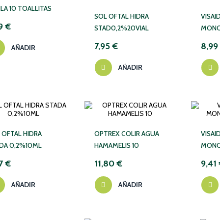
ILA 10 TOALLITAS
SOL OFTAL HIDRA
VISAI
9 €
STAD0,2%20VIAL
MONO
7,95 €
8,99
AÑADIR
AÑADIR
 OFTAL HIDRA
OPTREX COLIR AGUA
VISAI
DA 0,2%10ML
HAMAMELIS 10
MONO
7 €
11,80 €
9,41
AÑADIR
AÑADIR