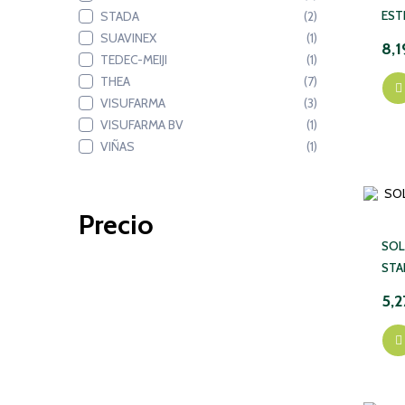
EST
STADA
(2)
SUAVINEX
(1)
8,1
TEDEC-MEIJI
(1)
THEA
(7)
VISUFARMA
(3)
VISUFARMA BV
(1)
VIÑAS
(1)
Precio
SOL
STA
5,2