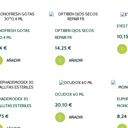
EYEST
OFRESH GOTAS
OPTIBEN OJOS SECOS
10,1
0,4 ML
REPAIR FR
4 €
14,25 €
AÑADIR
AÑADIR
OCUDOX 60 ML
HADEMODEX 30
EUPHR
20,10 €
LLITAS ESTERILES
MONO
75 €
8,24
AÑADIR