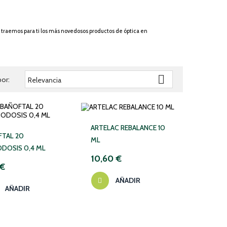
e traemos para ti los más novedosos productos de óptica en

or:
Relevancia
ARTELAC REBALANCE 10
FTAL 20
ML
DOSIS 0,4 ML
10,60 €
 €
AÑADIR
AÑADIR