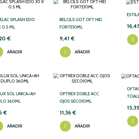
ESTIL
ELAC SPLASH EDO
BELCILS GOT OFT HID
16,4
X 0,5 ML
FORTE10ML
20 €
9,41 €
AÑADIR
AÑADIR
OFTA
UX SOL UNICA+AH
OPTREX DOBLE ACC
TOALL
LO 360ML
OJOS SECO10ML
15,3
6 €
11,36 €
AÑADIR
AÑADIR