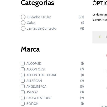
Categorías
ÓPTI
Cuidamos tus
Cuidados Ocular
(93)
la
PARAFAR
Gafas
(1)
Lentes de Contacto
(8)
Marca
ALCOMED
(1)
ALCON CUSI
(7)
ALCON HEALTHCARE
(1)
ALLERGAN
(2)
ANGELINI FCA
(5)
AVIZOR
(3)
BAUSCH & LOMB
(9)
BOIRON
(1)