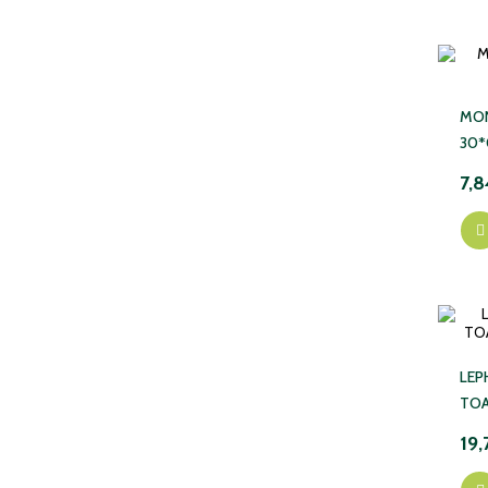
MON
30*
7,8
LEP
TOA
19,