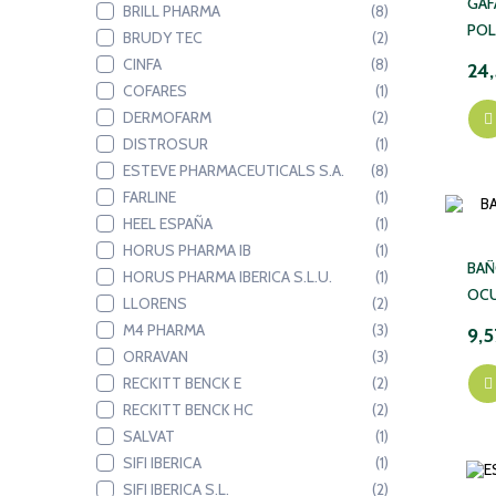
GAF
BRILL PHARMA
(8)
POL
BRUDY TEC
(2)
FIL
CINFA
(8)
24
UNI
COFARES
(1)
DERMOFARM
(2)
DISTROSUR
(1)
ESTEVE PHARMACEUTICALS S.A.
(8)
FARLINE
(1)
HEEL ESPAÑA
(1)
HORUS PHARMA IB
(1)
BAÑ
HORUS PHARMA IBERICA S.L.U.
(1)
OCU
LLORENS
(2)
M4 PHARMA
(3)
9,5
ORRAVAN
(3)
RECKITT BENCK E
(2)
RECKITT BENCK HC
(2)
SALVAT
(1)
SIFI IBERICA
(1)
SIFI IBERICA S.L.
(2)