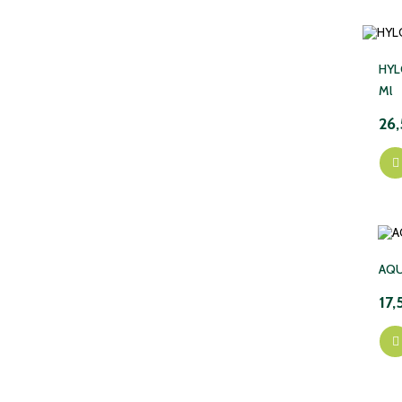
HYL
Ml
26
AQU
17,