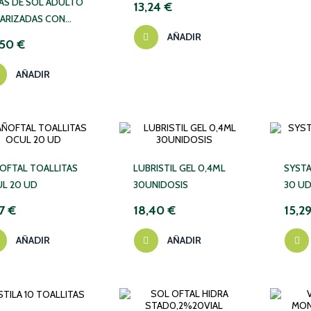
AS DE SOL ADULTO
13,24 €
ARIZADAS CON
TRO 3 SUAVINEX 1
AÑADIR
,50 €
DAD
AÑADIR
OFTAL TOALLITAS
LUBRISTIL GEL 0,4ML
SYSTA
L 20 UD
30UNIDOSIS
30 U
7 €
18,40 €
15,2
AÑADIR
AÑADIR