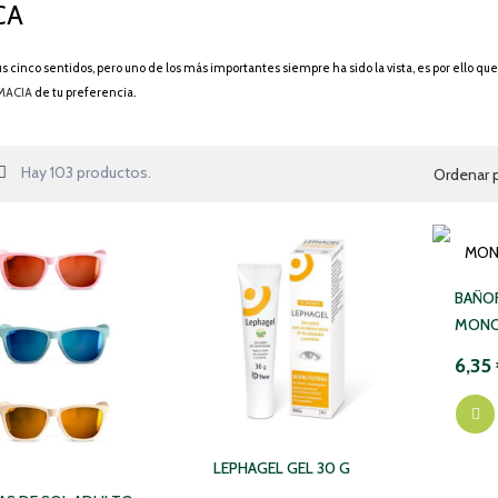
CA
 cinco sentidos, pero uno de los más importantes siempre ha sido la vista, es por ello qu
MACIA
de tu preferencia.
Hay 103 productos.
Ordenar p
BAÑO
MONO
6,35
LEPHAGEL GEL 30 G