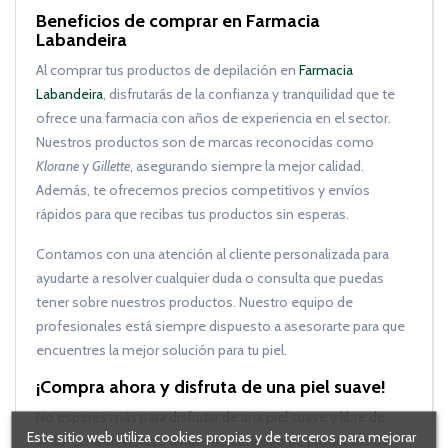
Beneficios de comprar en Farmacia
Labandeira
Al comprar tus productos de depilación en
Farmacia
Labandeira
, disfrutarás de la confianza y tranquilidad que te
ofrece una farmacia con años de experiencia en el sector.
Nuestros productos son de marcas reconocidas como
Klorane
y
Gillette
, asegurando siempre la mejor calidad.
Además, te ofrecemos precios competitivos y envíos
rápidos para que recibas tus productos sin esperas.
Contamos con una atención al cliente personalizada para
ayudarte a resolver cualquier duda o consulta que puedas
tener sobre nuestros productos. Nuestro equipo de
profesionales está siempre dispuesto a asesorarte para que
encuentres la mejor solución para tu piel.
¡Compra ahora y disfruta de una piel suave!
No esperes más para disfrutar de una piel suave y libre de
Este sitio web utiliza cookies propias y de terceros para mejorar
vello. Echa un vistazo a nuestro catálogo de productos de