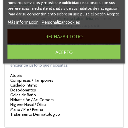
nuestros servicios y mostrarle publicidad relacionada con sus
decoloración y depilación
y encuentra el método que mejor
preferencias mediante el análisis de sus hábitos de navegación.
se adapta a tus necesidades. Si quieres solventar alguna
Para dar su consentimiento sobre su uso pulse el botón Acepto.
cuestión, ¡contáctanos! En
Farmacia Labandeira
, estamos
Más información
Personalizar cookies
aquí para ayudarte a elegir el mejor producto para ti.
Explora más categorías de Higiene Corporal
RECHAZAR TODO
En Farmacia Labandeira, contamos con una amplia selección
de productos de
higiene corporal
que se adaptan a todas tus
ACEPTO
necesidades. Descubre nuestras categorías relacionadas y
encuentra justo lo que necesitas:
Atopía
Compresas / Tampones
Cuidado Íntimo
Desodorantes
Geles de Baño
Hidratación / Ac. Corporal
Higiene Nasal / Ótica
Mano / Pie / Pierna
Tratamiento Dermatológico