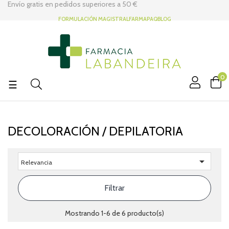
Envío gratis en pedidos superiores a
50 €
FORMULACIÓN MAGISTRAL
FARMAPAQ
BLOG
0
Navegación
☰
de
palanca
DECOLORACIÓN / DEPILATORIA

Relevancia
Filtrar
Mostrando 1-6 de 6 producto(s)