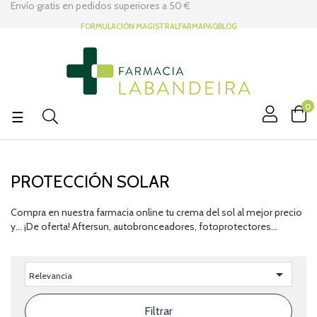
Envío gratis en pedidos superiores a
50 €
FORMULACIÓN MAGISTRAL
FARMAPAQ
BLOG
0
Navegación
☰
de
palanca
PROTECCIÓN SOLAR
Compra en nuestra farmacia online tu crema del sol al mejor precio
y... ¡De oferta! Aftersun, autobronceadores, fotoprotectores...

Relevancia
Filtrar