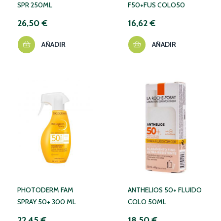
SPR 250ML
F50+FUS COLO50
26,50 €
16,62 €
AÑADIR
AÑADIR
PHOTODERM FAM
ANTHELIOS 50+ FLUIDO
SPRAY 50+ 300 ML
COLO 50ML
22,45 €
18,50 €