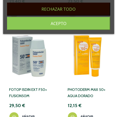
23,40 €
23,50 €
RECHAZAR TODO
AÑADIR
AÑADIR
ACEPTO
FOTOP ISDIN EXT F50+
PHOTODERM MAX 50+
FUSION50M
AQUA DORADO
29,50 €
12,15 €
AÑADIR
AÑADIR