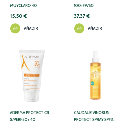
MUYCLARO 40
100+FW50
15,50 €
37,37 €
AÑADIR
AÑADIR
ADERMA PROTECT CR
CAUDALIE VINOSUN
S/PERF50+ 40
PROTECT SPRAY SPF30+
150ML 377A