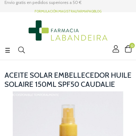
Envío gratis en pedidos superiores a
50 €
FORMULACIÓN MAGISTRAL
FARMAPAQ
BLOG
0
Navegación
☰
de
palanca
ACEITE SOLAR EMBELLECEDOR HUILE
SOLAIRE 150ML SPF50 CAUDALIE
NO DISPONIBLE TEMPORALMENTE