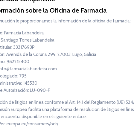
ormación sobre la Oficina de Farmacia
nuación le proporcionamos la información de la oficina de farmacia:
: Farmacia Labandeira
: Santiago Torres Labandeira
 titular: 33317693P
ón: Avenida de la Coruña 299, 27003, Lugo, Galicia
no: 982215400
 info@farmacialabandeira.com
olegiado: 795
ministrativa: 145530
e Autorización: LU-090-F
ión de litigios en línea conforme al Art. 14.1 del Reglamento (UE) 524
sión Europea facilita una plataforma de resolución de litigios en línea
 encuentra disponible en el siguiente enlace:
//ec.europa.eu/consumers/odr/