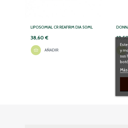
LIPOSOMIAL CR REAFIRM DIA 50ML
DONNA
38,60 €
19,5
Este
AÑADIR
y mo
sus 
botó
Más