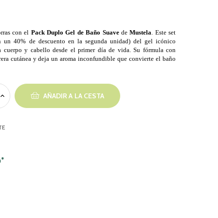
orras con el
Pack Duplo Gel de Baño Suave
de
Mustela
. Este set
n un 40% de descuento en la segunda unidad) del gel icónico
a cuerpo y cabello desde el primer día de vida. Su fórmula con
rera cutánea y deja un aroma inconfundible que convierte el baño
AÑADIR A LA CESTA
TE
h*