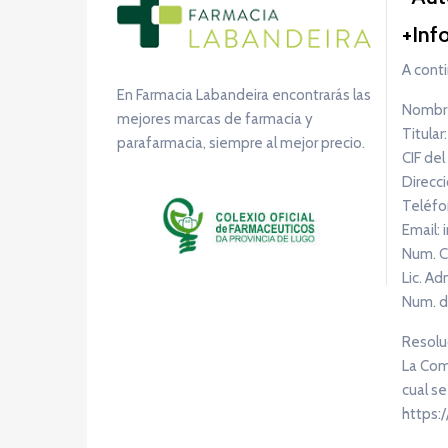
Inf
A conti
En Farmacia Labandeira encontrarás las
Nombre
mejores marcas de farmacia y
Titular
parafarmacia, siempre al mejor precio.
CIF del
Direcci
Teléfo
Email:
Num. C
Lic. Ad
Num. d
Resoluc
La Comi
cual se
https: