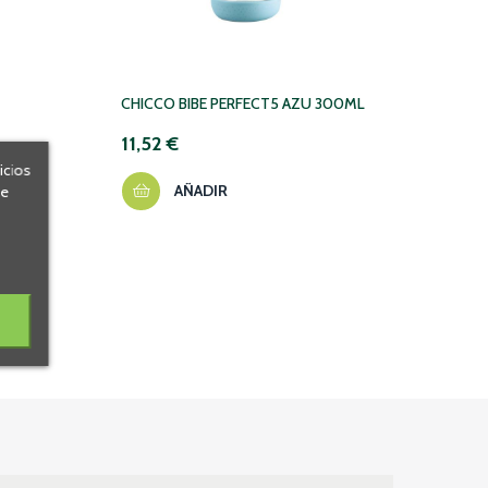
CHICCO BIBE PERFECT5 AZU 300ML
SENSI
50ML
11,52 €
53,7
icios
AÑADIR
de