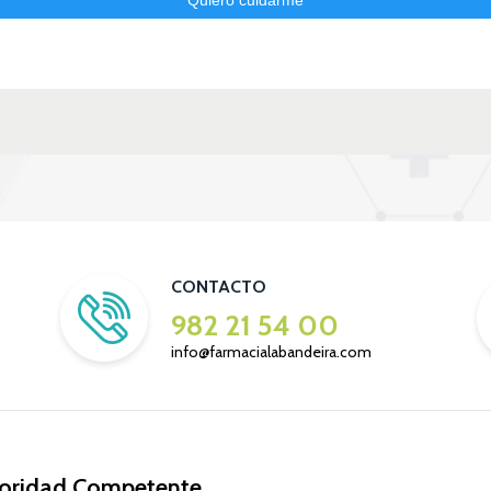
CONTACTO
982 21 54 00
info@farmacialabandeira.com
oridad Competente