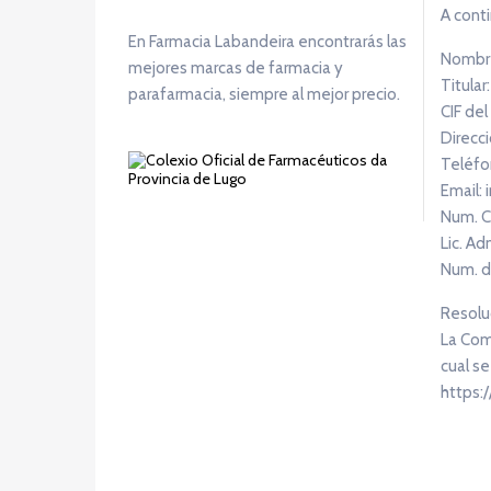
A conti
En Farmacia Labandeira encontrarás las
Nombre
mejores marcas de farmacia y
Titular
parafarmacia, siempre al mejor precio.
CIF del
Direcci
Teléfo
Email:
Num. C
Lic. Ad
Num. d
Resoluc
La Comi
cual se
https: