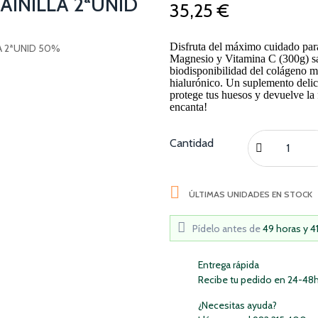
INILLA 2ªUNID
35,25 €
Disfruta del máximo cuidado par
Magnesio y Vitamina C (300g) sa
biodisponibilidad del colágeno m
hialurónico. Un suplemento delic
protege tus huesos y devuelve la 
encanta!
Cantidad

ÚLTIMAS UNIDADES EN STOCK
Pídelo antes de
49 horas y 4
Entrega rápida
Recibe tu pedido en 24-48
¿Necesitas ayuda?