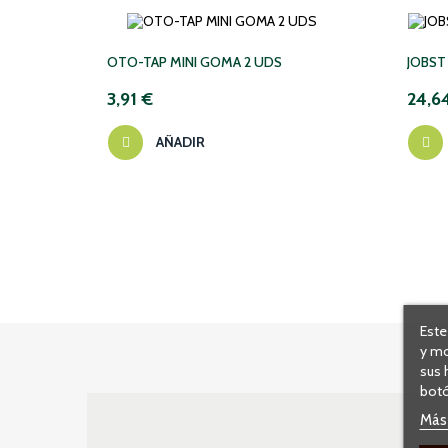
OTO-TAP MINI GOMA 2 UDS
JOBST
3,91 €
24,6
AÑADIR
Este
y mo
sus 
botó
Más