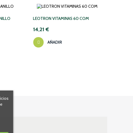
‹
›
NILLO
LEOTRON VITAMINAS 60 COM
VCS 
14,21 €
10,4
AÑADIR
icios
de