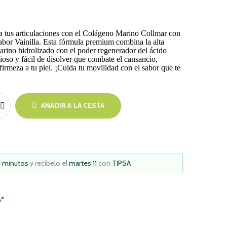
a tus articulaciones con el Colágeno Marino Collmar con
bor Vainilla. Esta fórmula premium combina la alta
arino hidrolizado con el poder regenerador del ácido
ioso y fácil de disolver que combate el cansancio,
firmeza a tu piel. ¡Cuida tu movilidad con el sabor que te
AÑADIR A LA CESTA
1 minutos
y recíbelo
el
martes 11
con
TIPSA
h*