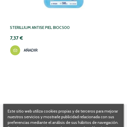
‹
STERILLIUM ANTISE PIEL BIOC500
7,37 €
AÑADIR
Este sitio web utiliza cookies propias y de terceros para mejorar
nuestros servicios y mostrarle publicidad relacionada con sus
preferencias mediante el análisis de sus hábitos de navegación.