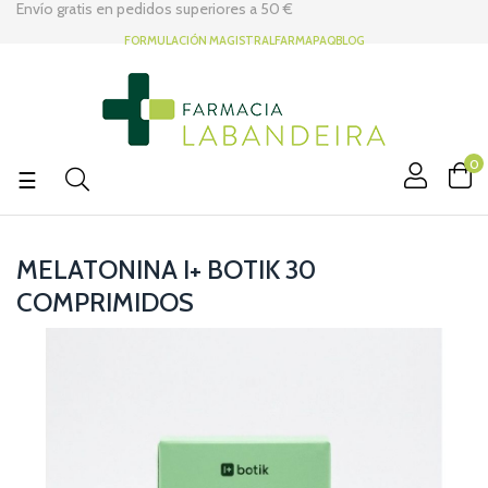
Envío gratis en pedidos superiores a
50 €
FORMULACIÓN MAGISTRAL
FARMAPAQ
BLOG
0
Navegación
☰
de
palanca
MELATONINA I+ BOTIK 30
COMPRIMIDOS