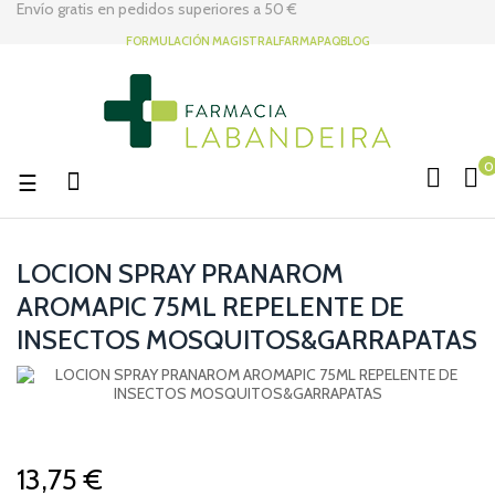
Envío gratis en pedidos superiores a
50 €
FORMULACIÓN MAGISTRAL
FARMAPAQ
BLOG
0
Navegación
☰
de
palanca
LOCION SPRAY PRANAROM
AROMAPIC 75ML REPELENTE DE
INSECTOS MOSQUITOS&GARRAPATAS
13,75 €