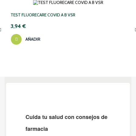
TEST FLUORECARE COVID A B VSR
3,94 €
AÑADIR
‹