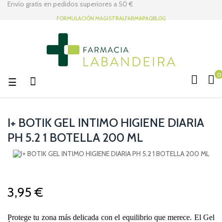
Envío gratis en pedidos superiores a
50 €
FORMULACIÓN MAGISTRAL
FARMAPAQ
BLOG
0
Navegación
☰
de
palanca
I+ BOTIK GEL INTIMO HIGIENE DIARIA
PH 5.2 1 BOTELLA 200 ML
3,95 €
Protege tu zona más delicada con el equilibrio que merece. El Gel