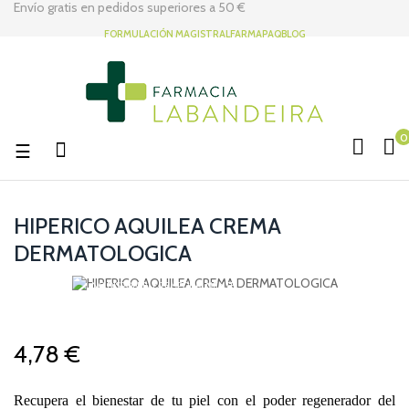
Envío gratis en pedidos superiores a
50 €
FORMULACIÓN MAGISTRAL
FARMAPAQ
BLOG
0
Navegación
☰
de
palanca
HIPERICO AQUILEA CREMA
DERMATOLOGICA
NO DISPONIBLE TEMPORALMENTE
4,78 €
Recupera el bienestar de tu piel con el poder regenerador del