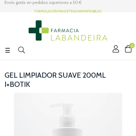
Envío gratis en pedidos superiores a
50 €
FORMULACIÓN MAGISTRAL
FARMAPAQ
BLOG
0
Navegación
☰
de
palanca
GEL LIMPIADOR SUAVE 200ML
I+BOTIK