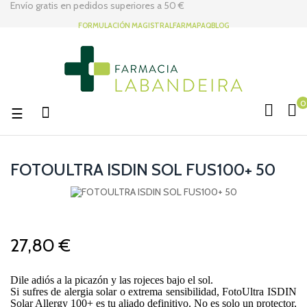
Envío gratis en pedidos superiores a
50 €
FORMULACIÓN MAGISTRAL
FARMAPAQ
BLOG
0
Navegación
☰
de
palanca
FOTOULTRA ISDIN SOL FUS100+ 50
27,80 €
Dile adiós a la picazón y las rojeces bajo el sol.
Si sufres de alergia solar o extrema sensibilidad, FotoUltra ISDIN
Solar Allergy 100+ es tu aliado definitivo. No es solo un protector,