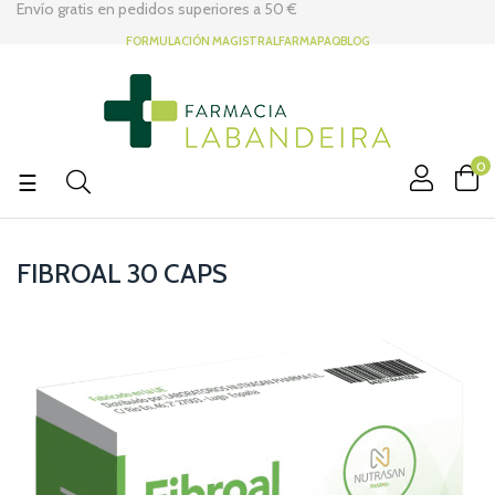
Envío gratis en pedidos superiores a
50 €
FORMULACIÓN MAGISTRAL
FARMAPAQ
BLOG
0
Navegación
☰
de
palanca
FIBROAL 30 CAPS