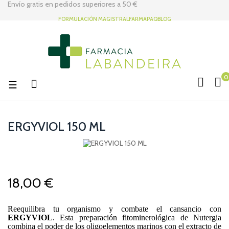
Envío gratis en pedidos superiores a
50 €
FORMULACIÓN MAGISTRAL
FARMAPAQ
BLOG
0
Navegación
☰
de
palanca
ERGYVIOL 150 ML
18,00 €
Reequilibra tu organismo y combate el cansancio con
ERGYVIOL
. Esta preparación fitominerológica de Nutergia
combina el poder de los oligoelementos marinos con el extracto de