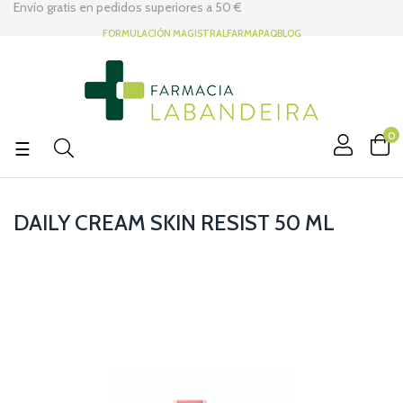
Envío gratis en pedidos superiores a
50 €
FORMULACIÓN MAGISTRAL
FARMAPAQ
BLOG
0
Navegación
☰
de
palanca
DAILY CREAM SKIN RESIST 50 ML