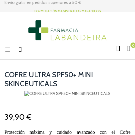
Envío gratis en pedidos superiores a
50 €
FORMULACIÓN MAGISTRAL
FARMAPAQ
BLOG
0
Navegación
☰
de
palanca
COFRE ULTRA SPF50+ MINI
SKINCEUTICALS
39,90 €
Protección máxima y cuidado avanzado con el Cofre