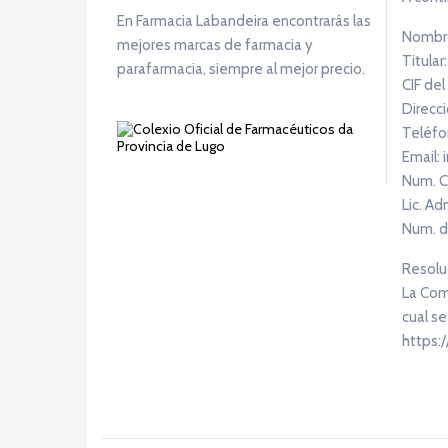
En Farmacia Labandeira encontrarás las
Nombre
mejores marcas de farmacia y
Titular
parafarmacia, siempre al mejor precio.
CIF del
Direcci
Teléfo
Email:
Num. C
Lic. Ad
Num. d
Resoluc
La Comi
cual se
https: