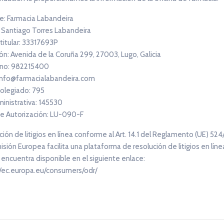
: Farmacia Labandeira
: Santiago Torres Labandeira
 titular: 33317693P
ón: Avenida de la Coruña 299, 27003, Lugo, Galicia
no: 982215400
 info@farmacialabandeira.com
olegiado: 795
ministrativa: 145530
e Autorización: LU-090-F
ión de litigios en línea conforme al Art. 14.1 del Reglamento (UE) 524
sión Europea facilita una plataforma de resolución de litigios en línea
 encuentra disponible en el siguiente enlace:
//ec.europa.eu/consumers/odr/