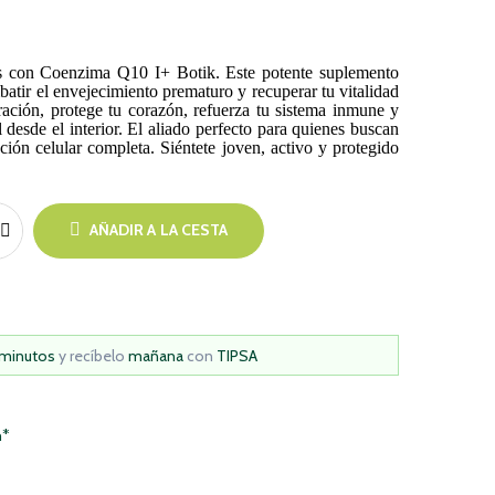
las con Coenzima Q10 I+ Botik. Este potente suplemento
batir el envejecimiento prematuro y recuperar tu vitalidad
tración, protege tu corazón, refuerza tu sistema inmune y
 desde el interior. El aliado perfecto para quienes buscan
ción celular completa. Siéntete joven, activo y protegido
AÑADIR A LA CESTA
 minutos
y recíbelo
mañana
con
TIPSA
h*