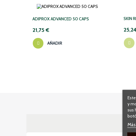
NO DIS
SKIN R
ADIPROX ADVANCED 50 CAPS
25,2
21,75 €
AÑADIR
Este
y mo
sus 
botó
Más