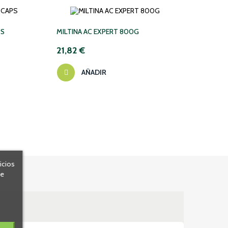
‹
›
PS
MILTINA AC EXPERT 800G
KUKI
21,82 €
13,6
AÑADIR
icios
de