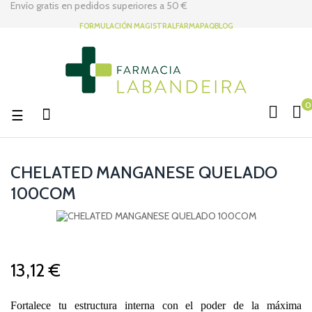
Envío gratis en pedidos superiores a
50 €
FORMULACIÓN MAGISTRAL
FARMAPAQ
BLOG
0
Navegación
☰
de
palanca
CHELATED MANGANESE QUELADO
100COM
13,12 €
Fortalece tu estructura interna con el poder de la máxima