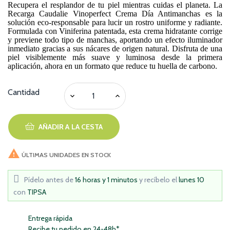
Recupera el resplandor de tu piel mientras cuidas el planeta. La
Recarga Caudalie Vinoperfect Crema Día Antimanchas es la
solución eco-responsable para lucir un rostro uniforme y radiante.
Formulada con Viniferina patentada, esta crema hidratante corrige
y previene todo tipo de manchas, aportando un efecto iluminador
inmediato gracias a sus nácares de origen natural. Disfruta de una
piel visiblemente más suave y luminosa desde la primera
aplicación, ahora en un formato que reduce tu huella de carbono.
Cantidad
AÑADIR A LA CESTA

ÚLTIMAS UNIDADES EN STOCK
Pídelo antes de
16 horas y 1 minutos
y recíbelo
el
lunes 10
con
TIPSA
Entrega rápida
Recibe tu pedido en 24-48h*