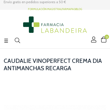
Envío gratis en pedidos superiores a
50 €
FORMULACIÓN MAGISTRAL
FARMAPAQ
BLOG
0
Navegación
☰
de
palanca
CAUDALIE VINOPERFECT CREMA DIA
ANTIMANCHAS RECARGA