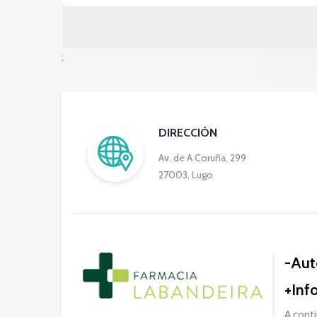
;
DIRECCIÓN
Av. de A Coruña, 299
27003, Lugo
Aut
Inf
A conti