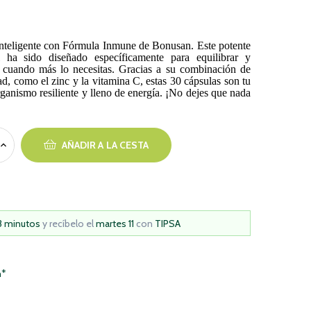
inteligente con Fórmula Inmune de Bonusan. Este potente
 ha sido diseñado específicamente para equilibrar y
io cuando más lo necesitas. Gracias a su combinación de
dad, como el zinc y la vitamina C, estas 30 cápsulas son tu
ganismo resiliente y lleno de energía. ¡No dejes que nada
AÑADIR A LA CESTA
3 minutos
y recíbelo
el
martes 11
con
TIPSA
h*