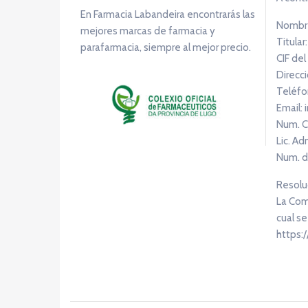
En Farmacia Labandeira encontrarás las
Nombre
mejores marcas de farmacia y
Titular
parafarmacia, siempre al mejor precio.
CIF del
Direcci
Teléfo
Email:
Num. C
Lic. Ad
Num. d
Resoluc
La Comi
cual se
https: