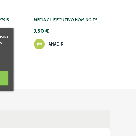
27915
MEDIA C.L EJECUTIVO HOM NG TS
PRANA
GOTA
7,50 €
icios
12,1
de
AÑADIR