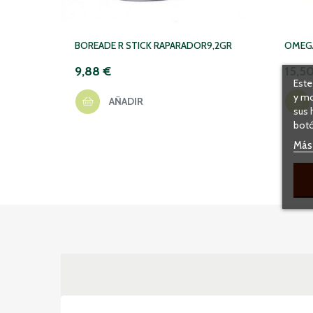
BOREADE R STICK RAPARADOR9,2GR
OMEGA
9,88 €
15,5
Este
y mo
AÑADIR
sus 
botó
Más