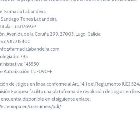
: Farmacia Labandeira
: Santiago Torres Labandeira
 titular: 33317693P
ón: Avenida de la Coruña 299, 27003, Lugo, Galicia
no: 982215400
 info@farmacialabandeira.com
olegiado: 795
ministrativa: 145530
e Autorización: LU-090-F
ión de litigios en línea conforme al Art. 14.1 del Reglamento (UE) 524
sión Europea facilita una plataforma de resolución de litigios en línea
 encuentra disponible en el siguiente enlace:
//ec.europa.eu/consumers/odr/