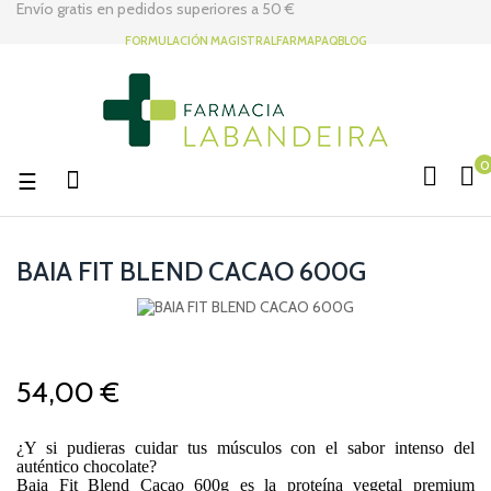
Envío gratis en pedidos superiores a
50 €
FORMULACIÓN MAGISTRAL
FARMAPAQ
BLOG
0
Navegación
☰
de
palanca
BAIA FIT BLEND CACAO 600G
54,00 €
¿Y si pudieras cuidar tus músculos con el sabor intenso del
auténtico chocolate?
Baia Fit Blend Cacao 600g es la proteína vegetal premium