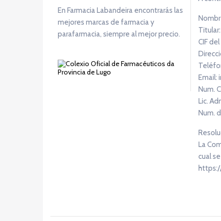
En Farmacia Labandeira encontrarás las
Nombre
mejores marcas de farmacia y
Titular
parafarmacia, siempre al mejor precio.
CIF del
Direcci
Teléfo
Email:
Num. C
Lic. Ad
Num. d
Resoluc
La Comi
cual se
https: