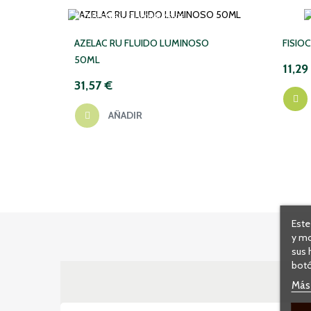
NO DISPONIBLE TEMPORALMENTE
AZELAC RU FLUIDO LUMINOSO
FISIO
50ML
11,29
31,57 €
AÑADIR
Este
y mo
sus 
botó
Más