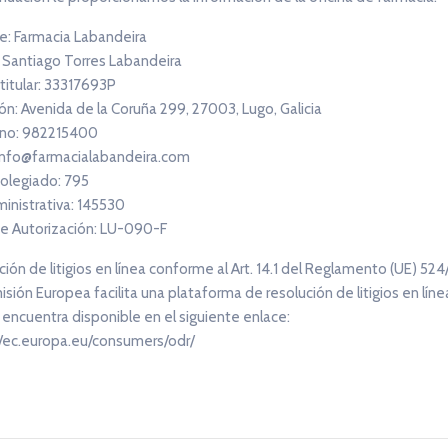
: Farmacia Labandeira
: Santiago Torres Labandeira
 titular: 33317693P
ón: Avenida de la Coruña 299, 27003, Lugo, Galicia
no: 982215400
 info@farmacialabandeira.com
olegiado: 795
ministrativa: 145530
e Autorización: LU-090-F
ión de litigios en línea conforme al Art. 14.1 del Reglamento (UE) 524
sión Europea facilita una plataforma de resolución de litigios en línea
 encuentra disponible en el siguiente enlace:
//ec.europa.eu/consumers/odr/