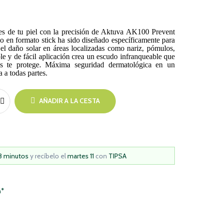
es de tu piel con la precisión de Aktuva AK100 Prevent
do en formato stick ha sido diseñado específicamente para
y el daño solar en áreas localizadas como nariz, pómulos,
ible y de fácil aplicación crea un escudo infranqueable que
as te protege. Máxima seguridad dermatológica en un
a todas partes.
AÑADIR A LA CESTA
28 minutos
y recíbelo
el
martes 11
con
TIPSA
h*