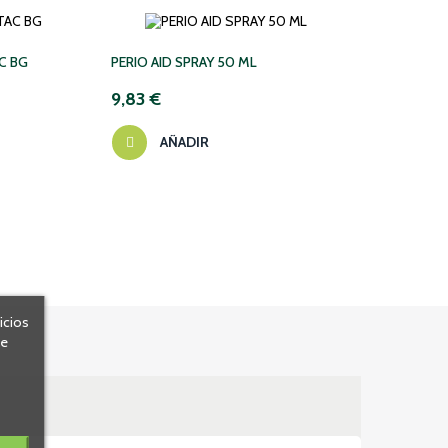
‹
›
C BG
PERIO AID SPRAY 50 ML
JGA I
9,83 €
0,50
AÑADIR
icios
de