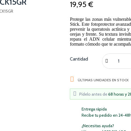
CK15GR
19,95 €
Protege las zonas más vulnerabl
Stick. Este fotoprotector avanza
prevenir la queratosis actínica 
orejas y frente. Su textura invis
repara el ADN celular mientr
formato cómodo que te acompaña 
Cantidad

ÚLTIMAS UNIDADES EN STOCK
Pídelo antes de
68 horas y 
Entrega rápida
Recibe tu pedido en 24-48
¿Necesitas ayuda?