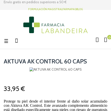
Envío gratis en pedidos superiores a
50 €
FORMULACIÓN MAGISTRAL
FARMAPAQ
BLOG
0
Navegación
☰
de
palanca
AKTUVA AK CONTROL 60 CAPS
33,95 €
Protege tu piel desde el interior frente al daño solar acumulado
con Aktuva AK Control. Este avanzado complemento alimenticio
está diseñado específicamente para pieles con riesgo de queratosis