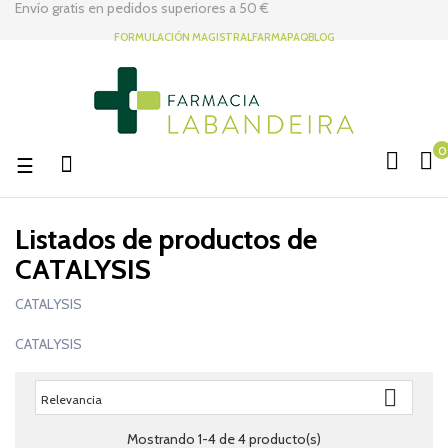
Envío gratis en pedidos superiores a
50 €
FORMULACIÓN MAGISTRAL
FARMAPAQ
BLOG
0
Navegación
☰
de
palanca
Listados de productos de
CATALYSIS
CATALYSIS
CATALYSIS

Relevancia
Mostrando 1-4 de 4 producto(s)