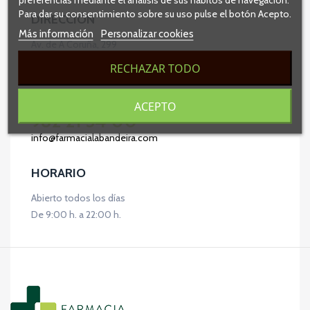
Para dar su consentimiento sobre su uso pulse el botón Acepto.
DIRECCIÓN
Más información
Personalizar cookies
Av. de A Coruña, 299
27003, Lugo
RECHAZAR TODO
CONTACTO
ACEPTO
982 21 54 00
info@farmacialabandeira.com
HORARIO
Abierto todos los días
De 9:00 h. a 22:00 h.