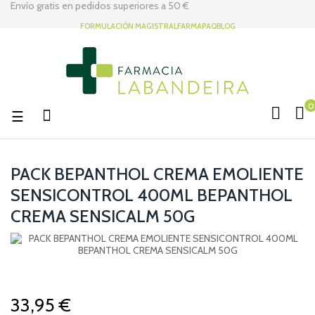
Envío gratis en pedidos superiores a
50 €
FORMULACIÓN MAGISTRAL
FARMAPAQ
BLOG
0
Navegación
☰
de
palanca
PACK BEPANTHOL CREMA EMOLIENTE
SENSICONTROL 400ML BEPANTHOL
CREMA SENSICALM 50G
33,95 €