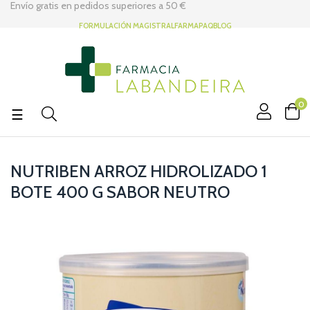
Envío gratis en pedidos superiores a
50 €
FORMULACIÓN MAGISTRAL
FARMAPAQ
BLOG
0
Navegación
☰
de
palanca
NUTRIBEN ARROZ HIDROLIZADO 1
BOTE 400 G SABOR NEUTRO